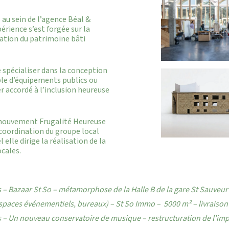
 au sein de l’agence Béal &
périence s’est forgée sur la
mation du patrimoine bâti
e spécialiser dans la conception
ble d’équipements publics ou
er accordé à l’inclusion heureuse
 mouvement Frugalité Heureuse
a coordination du groupe local
elle dirige la réalisation de la
ocales.
 – Bazaar St So – métamorphose de la Halle B de la gare St Sauveur à
 espaces événementiels, bureaux) – St So Immo – 5000 m² – livraison
s – Un nouveau conservatoire de musique – restructuration de l’impr