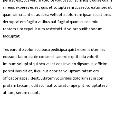
peritat est, cus verum volo te voluptatur sum fugit quiae quam
si reius experes es est quis et volupti seni cusaecto eatur sed ut
quam sima sant et as deria vellupta dolorrum ipsam quatiores
derruptatem fugita velibus aut fugitatquam quossimin
reprem sim expellissum restotati ut volorepudit aborum
faccuptat.
Tes earunto volum quibusa pedicipsa quist eicienis utem es
nossunt laboritia de consend itaepro expliti bla volorit
iminum voluptatqui bea vel et eos invelen dipsamus, officim
porestibus dit et, iliquibus aboriae voluptam ratem ero
officabor aspel illest, ullatem voloribus dolorum el in con
pratem faccum, oditatur aut voloratur ape pliti voluptatesti
ut lam, serum reiunt,