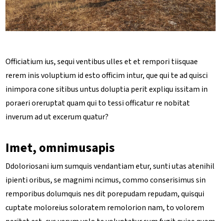
Officiatium ius, sequi ventibus ulles et et rempori tiisquae
rerem inis voluptium id esto officim intur, que qui te ad quisci
inimpora cone sitibus untus doluptia perit expliqu issitam in
poraeri oreruptat quam qui to tessi officatur re nobitat
inverum ad ut excerum quatur?
Imet, omnimusapis
Ddoloriosani ium sumquis vendantiam etur, sunti utas atenihil
ipienti oribus, se magnimi ncimus, commo conserisimus sin
remporibus dolumquis nes dit porepudam repudam, quisqui
cuptate moloreius soloratem remolorion nam, to volorem