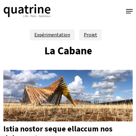
Skip
Men
to
main
content
Expérimentation
Projet
La Cabane
Istia nostor seque ellaccum nos