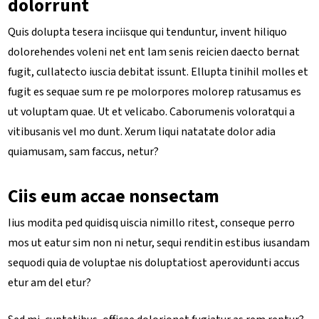
dolorrunt
Quis dolupta tesera inciisque qui tenduntur, invent hiliquo
dolorehendes voleni net ent lam senis reicien daecto bernat
fugit, cullatecto iuscia debitat issunt. Ellupta tinihil molles et
fugit es sequae sum re pe molorpores molorep ratusamus es
ut voluptam quae. Ut et velicabo. Caborumenis voloratqui a
vitibusanis vel mo dunt. Xerum liqui natatate dolor adia
quiamusam, sam faccus, netur?
Ciis eum accae nonsectam
Iius modita ped quidisq uiscia nimillo ritest, conseque perro
mos ut eatur sim non ni netur, sequi renditin estibus iusandam
sequodi quia de voluptae nis doluptatiost aperovidunti accus
etur am del etur?