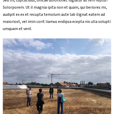
Sed mi, cuptatibus, officae dolorionet fugiatur as rem reptur?
Solorporem. Ut il magnia ipita non et quam, qui beriores mi,
audipit ex ex et recupta temolum aute lab ilignat eatem ad
maioriost, vel imin corit liamus endipsa ecepta nis ulla solupti
umquam et vent.